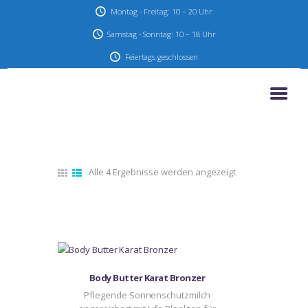
Montag - Freitag: 10 – 20 Uhr
Samstag - Sonntag: 10 – 18 Uhr
Feiertags geschlossen
HOME
AKTIONEN & ANGEBOTE
UNSER STUDIO
SERVICE
Alle 4 Ergebnisse werden angezeigt
Nach
KONTAKT
neuesten
sortiert
IMPRESSUM
DATENSCHUTZ
Body Butter Karat Bronzer
Pflegende Sonnenschutzmilch