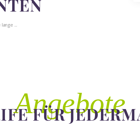
NTEN
lange ...
Angebote
IFE FÜR JEDER