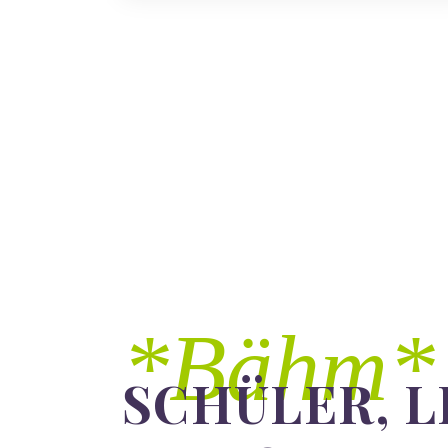
*Bähm*
SCHÜLER, 