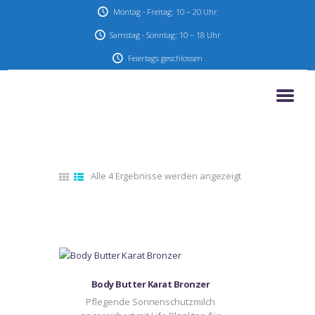
Montag - Freitag: 10 – 20 Uhr
Samstag - Sonntag: 10 – 18 Uhr
Feiertags geschlossen
HOME
AKTIONEN & ANGEBOTE
UNSER STUDIO
SERVICE
Alle 4 Ergebnisse werden angezeigt
Nach
KONTAKT
neuesten
sortiert
IMPRESSUM
DATENSCHUTZ
Body Butter Karat Bronzer
Pflegende Sonnenschutzmilch