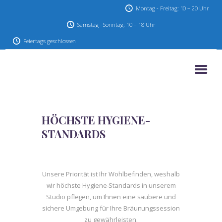
Montag - Freitag: 10 – 20 Uhr
Samstag - Sonntag: 10 – 18 Uhr
Feiertags geschlossen
HOME
AKTIONEN & ANGEBOTE
UNSER STUDIO
SERVICE
HÖCHSTE HYGIENE-
STANDARDS
KONTAKT
IMPRESSUM
DATENSCHUTZ
Unsere Priorität ist Ihr Wohlbefinden, weshalb
wir höchste Hygiene-Standards in unserem
Studio pflegen, um Ihnen eine saubere und
sichere Umgebung für Ihre Bräunungssession
zu gewährleisten.