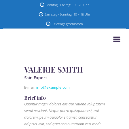
Montag - Freitag: 10 – 20 Uhr
Samstag - Sonntag: 10 – 18 Uhr
Feiertags geschlossen
HOME
AKTIONEN & ANGEBOTE
UNSER STUDIO
VALERIE SMITH
SERVICE
Skin Expert
KONTAKT
E-mail:
info@example.com
IMPRESSUM
Brief info
DATENSCHUTZ
Quuntur magni dolores eos qui ratione voluptatem
sequi nesciunt. Neque porro quisquam est, qui
dolorem ipsum quiaolor sit amet, consectetur,
adipisci velit, sed quia non numquam eius modi