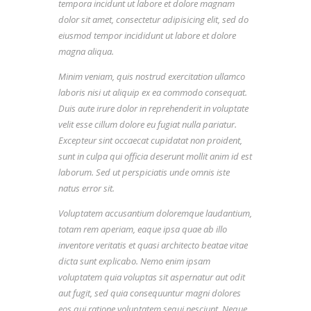
tempora incidunt ut labore et dolore magnam
dolor sit amet, consectetur adipisicing elit, sed do
eiusmod tempor incididunt ut labore et dolore
magna aliqua.
Minim veniam, quis nostrud exercitation ullamco
laboris nisi ut aliquip ex ea commodo consequat.
Duis aute irure dolor in reprehenderit in voluptate
velit esse cillum dolore eu fugiat nulla pariatur.
Excepteur sint occaecat cupidatat non proident,
sunt in culpa qui officia deserunt mollit anim id est
laborum. Sed ut perspiciatis unde omnis iste
natus error sit.
Voluptatem accusantium doloremque laudantium,
totam rem aperiam, eaque ipsa quae ab illo
inventore veritatis et quasi architecto beatae vitae
dicta sunt explicabo. Nemo enim ipsam
voluptatem quia voluptas sit aspernatur aut odit
aut fugit, sed quia consequuntur magni dolores
eos qui ratione voluptatem sequi nesciunt. Neque