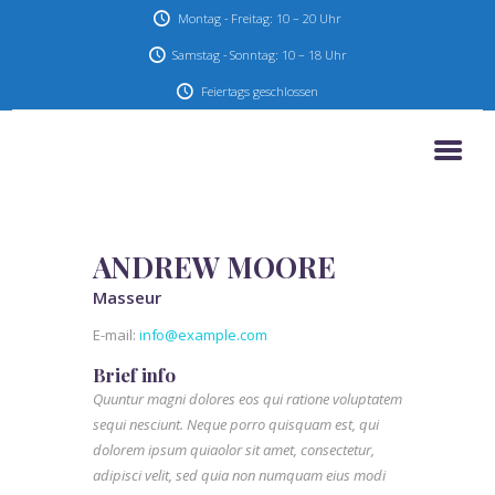
Montag - Freitag: 10 – 20 Uhr
Samstag - Sonntag: 10 – 18 Uhr
Feiertags geschlossen
HOME
AKTIONEN & ANGEBOTE
UNSER STUDIO
ANDREW MOORE
SERVICE
Masseur
KONTAKT
E-mail:
info@example.com
IMPRESSUM
Brief info
DATENSCHUTZ
Quuntur magni dolores eos qui ratione voluptatem
sequi nesciunt. Neque porro quisquam est, qui
dolorem ipsum quiaolor sit amet, consectetur,
adipisci velit, sed quia non numquam eius modi