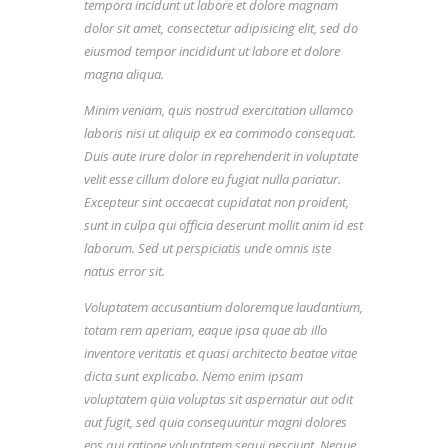
tempora incidunt ut labore et dolore magnam
dolor sit amet, consectetur adipisicing elit, sed do
eiusmod tempor incididunt ut labore et dolore
magna aliqua.
Minim veniam, quis nostrud exercitation ullamco
laboris nisi ut aliquip ex ea commodo consequat.
Duis aute irure dolor in reprehenderit in voluptate
velit esse cillum dolore eu fugiat nulla pariatur.
Excepteur sint occaecat cupidatat non proident,
sunt in culpa qui officia deserunt mollit anim id est
laborum. Sed ut perspiciatis unde omnis iste
natus error sit.
Voluptatem accusantium doloremque laudantium,
totam rem aperiam, eaque ipsa quae ab illo
inventore veritatis et quasi architecto beatae vitae
dicta sunt explicabo. Nemo enim ipsam
voluptatem quia voluptas sit aspernatur aut odit
aut fugit, sed quia consequuntur magni dolores
eos qui ratione voluptatem sequi nesciunt. Neque